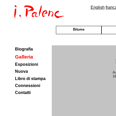
English
franç
Bitume
Biografia
Galleria
Esposizioni
Nuova
Ac
1
Libro di stampa
Connessioni
Contatti